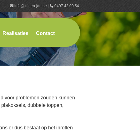
info@tuinen-jan.be
|
0497 42 00 54
Realisaties
Contact
tijd voor problemen zouden kunnen
 plakoksels, dubbele toppen,
s er dus bestaat op het inrotten