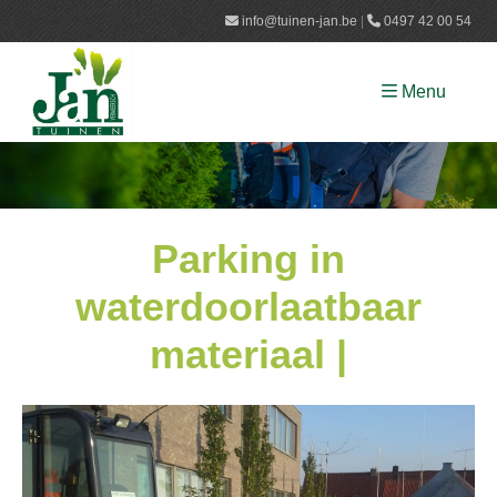
info@tuinen-jan.be​
|
0497 42 00 54
Menu
Parking in
waterdoorlaatbaar
materiaal |