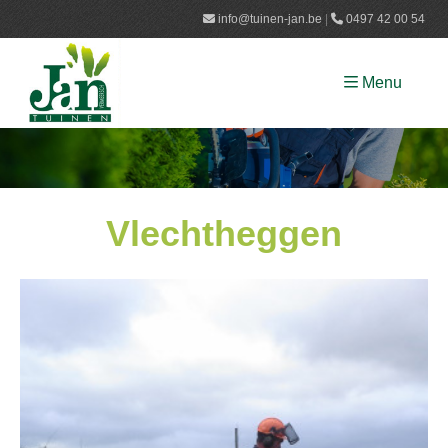
info@tuinen-jan.be​
|
0497 42 00 54
Menu
Vlechtheggen